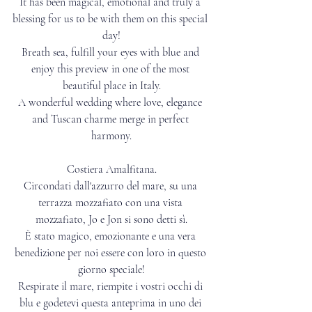
It has been magical, emotional and truly a 
blessing for us to be with them on this special 
day!
Breath sea, fulfill your eyes with blue and 
enjoy this preview in one of the most 
beautiful place in Italy.
A wonderful wedding where love, elegance 
and Tuscan charme merge in perfect 
harmony.
Costiera Amalfitana.
Circondati dall'azzurro del mare, su una 
terrazza mozzafiato con una vista 
mozzafiato, Jo e Jon si sono detti sì.
È stato magico, emozionante e una vera 
benedizione per noi essere con loro in questo 
giorno speciale!
Respirate il mare, riempite i vostri occhi di 
blu e godetevi questa anteprima in uno dei 