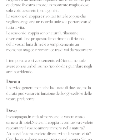
celebrare il vostro amore, un momento magico dove
solo voi due sarete i protagonisti.
La sessione di coppia è rivolta a tutte le coppie che
vogliono regalarsi un ricordo unico da portare con sé
tutta la vita.
Le sessioni di coppia sono naturali, rilassate e
divertenti. Una proposta di matrimonio, il ricordo
della vostra luna di miele o semplicemente un
momento magico e romantico tra di voi da raccontare.
Il tempo vola così velocemente ed è fondamentale
avere con sé un bellissimo ricordo da riguardare negli
anni sorridendo.
Durata
Il servizio generalmente ha la durata d
i due ore, ma la
durata può variare in funzione del luogo scelto e delle
vostre preferenze.
Dove
In campagna, in città, al mare o nella vostra casa o
camera di ho
tel. Siete
una coppia avventurosa e volete
raccontare il vostro amore immersi nella natura?
Abitate all'estero e volete divertirvi nella vostra città?
Ogni luogo va bene per una sessione di coppia. Siamo