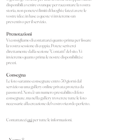
disponibili a venire ovunque per raccontare la vostra
storia, non ponetevi limiti di luoghi e fateci avere le
vostre idee; in base a queste vi invieremo un
preventivo per il servizio.
Prenotazioni
Vi consigliamo di contattarci quanto prima per fissare
la vostra sessione di coppia. Potete scriverci
direttamente dalla sezione "Contatti" del sito. Vi
invieremo quanto prima le nostre disponibilità e
prezzi.
Consegna
Le foto saranno consegnate entro 30 giorni dal
servizio su una gallery online privata protetta da
password. Non c'è un numero prestabilito di foto
consegnate, ma nella gallery troverete tutte le foto
necessarie alla creazione del vostro ricordo perfetto.
Contattateci
qui
per tutte le informazioni.
Nome